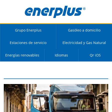
Grupo Enerplus
Gasóleo a domicilio
Estaciones de servicio
Electricidad y Gas Natural
Energías renovables
Idiomas
Qr iOS