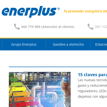
Tu proveedor energético in
666 779 900 (Atención al cliente)
900 102 
Grupo Enerplus
Gasóleo a domicilio
Estacio
15 claves par
Las nuevas tecnol
gasto y reduciend
reguladores, LEDs o
dejamos con alg