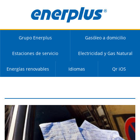
Grupo Enerplus
Gasóleo a domicilio
Estaciones de servicio
Electricidad y Gas Natural
Energías renovables
Idiomas
Qr iOS