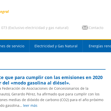
tegral
073 (Exclusivo electricidad y gas natural)
Contacto
nes de servicio
Electricidad y Gas Natural
Energías ren
ce que para cumplir con las emisiones en 2020
 del «modo gasolina al diésel».
la Federación de Asociaciones de Concesionarios de la
auto), Gerardo Pérez, ha afirmado que para cumplir con los
iones medias de dióxido de carbono (CO2) para el año próximo
odo gasolina…
leer más