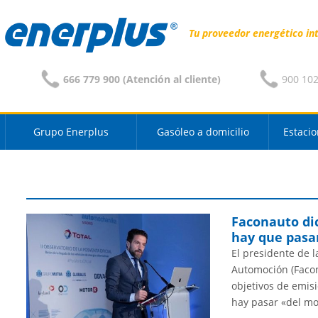
Tu proveedor energético in
666 779 900 (Atención al cliente)
900 102 
Grupo Enerplus
Gasóleo a domicilio
Estacio
Faconauto di
hay que pasar
El presidente de 
Automoción (Facon
objetivos de emis
hay pasar «del m