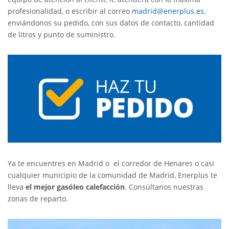
profesionalidad, o escribir al correo
madrid@enerplus.es
,
enviándonos su pedido, con sus datos de contacto, cantidad
de litros y punto de suministro.
Ya te encuentres en Madrid o el corredor de Henares o casi
cualquier municipio de la comunidad de Madrid, Enerplus te
lleva
el mejor gasóleo calefacción
. Consúltanos nuestras
zonas de reparto.