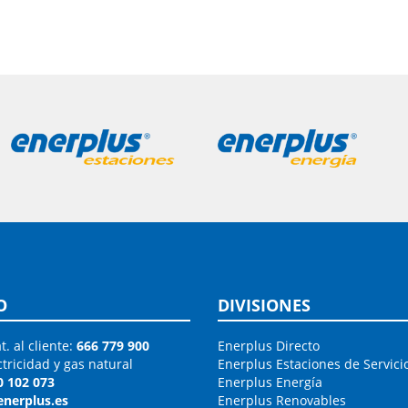
O
DIVISIONES
t. al cliente:
666 779 900
Enerplus Directo
ctricidad y gas natural
Enerplus Estaciones de Servici
0 102 073
Enerplus Energía
enerplus.es
Enerplus Renovables