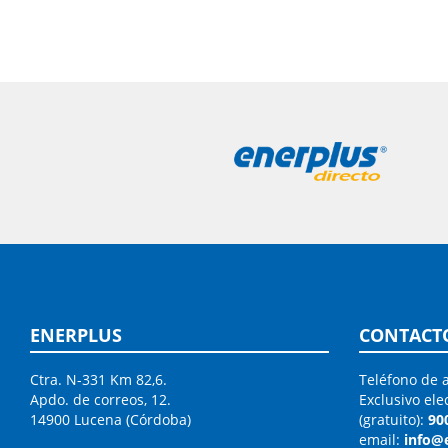
ENERPLUS
CONTACT
Ctra. N-331 Km 82,6.
Teléfono de a
Apdo. de correos, 12.
Exclusivo ele
14900 Lucena (Córdoba)
(gratuito):
90
email:
info@